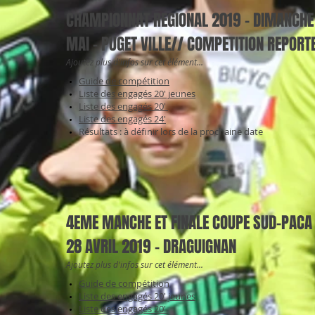
CHAMPIONNAT REGIONAL 2019 - DIMANCHE
MAI - PUGET VILLE// COMPETITION REPORT
Ajoutez plus d'infos sur cet élément...
Guide de compétition
Liste des engagés 20' jeunes
Liste des engagés 20'
Liste des engagés 24'
Résultats : à définir lors de la prochaine date
4EME MANCHE ET FINALE COUPE SUD-PACA
28 AVRIL 2019 - DRAGUIGNAN
Ajoutez plus d'infos sur cet élément...
Guide de compétition
Liste des engagés 20' jeunes
Liste des engagés 20'