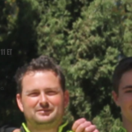
11 ET
 O.