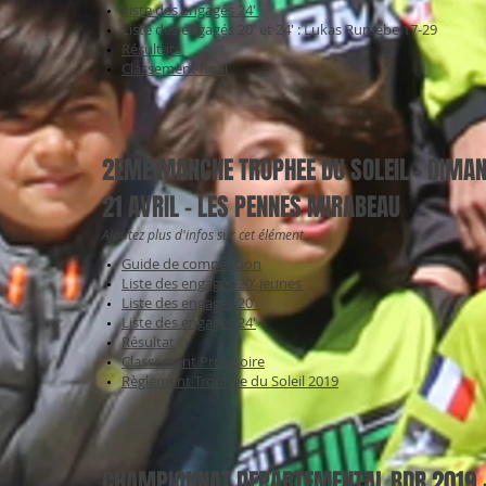
Liste des engagés 24'
Liste des engagés 20' et 24' : Lukas Rumebe 17-29
Résultats
Classement final
2EME MANCHE TROPHEE DU SOLEIL - DIMA
21 AVRIL - LES PENNES MIRABEAU
Ajoutez plus d'infos sur cet élément...
Guide de compétition
Liste des engagés 20' jeunes
Liste des engagés 20'
Liste des engagés 24'
Résultat
Classement Provisoire
Règlement Trophée du Soleil 2019
CHAMPIONNAT DEPARTEMENTAL BDR 2019 