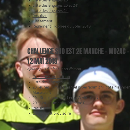
Liste des engagés 20'
Liste des engagés 20 et 24'
Liste des engagés 24'
Résultat
Classement
Règlement Trophée du Soleil 2019
CHALLENGE SUD EST 2E MANCHE - MOZAC - 
12 MAI 2019
Ajoutez plus d'infos sur cet élément...
Guide de compétition
Liste des engagés:
20' jeunes : Emile T. Gamel K. Serradimigni P. Steinlaender
Maserati N
20' : Steinlaender U. Leroy C. Alfonse N
20 et 24' : Rumebe L.Rumebe F
Résultats
Classement provisoire