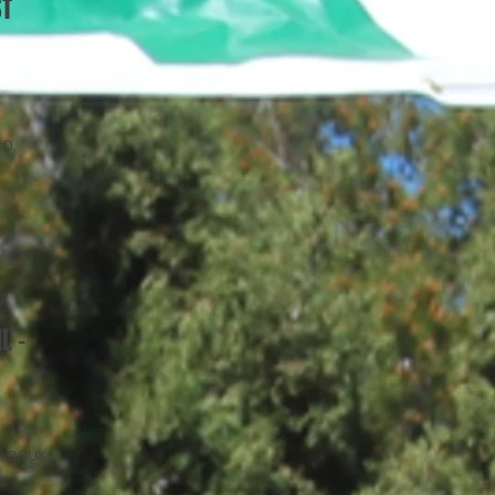
ST
 O.
L -
n, ROUX