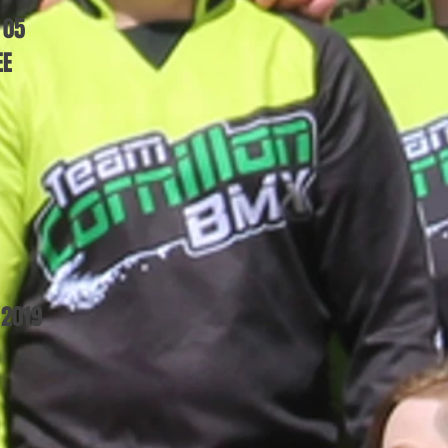
 05
EE
 2019