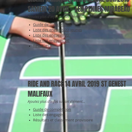
SAMEDI 20 AVRIL - LES PENNES MIRABEAU
Ajoutez plus d'infos sur cet élément...
Guide de compétition
Liste des engagés 20' jeunes
Liste des engagés 20'
Liste des engagés 24'
Résultats
RIDE AND RACE 14 AVRIL 2019 ST GENEST
MALIFAUX
Ajoutez plus d'infos sur cet élément...
Guide de compétition
Liste des engagés
Résultats et classement provisoire