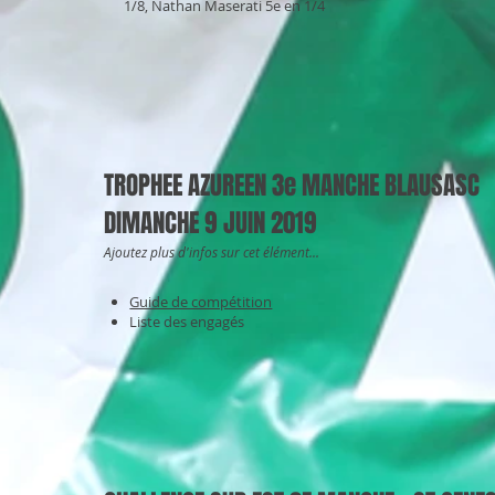
1/8, Nathan Maserati 5e en 1/4
TROPHEE AZUREEN 3e MANCHE BLAUSASC
DIMANCHE 9 JUIN 2019
Ajoutez plus d'infos sur cet élément...
Guide de compétition
Liste des engagés