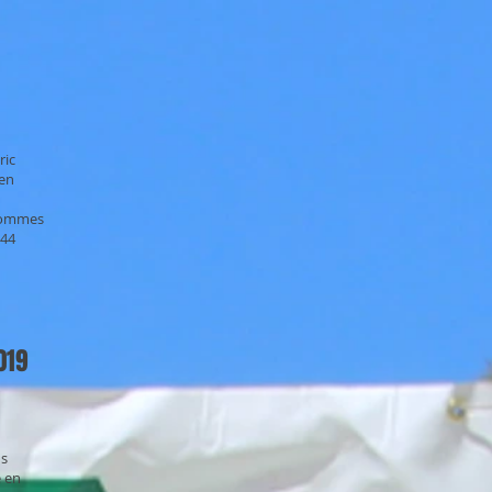
ric
 en
 Hommes
-44
019
ns
e en