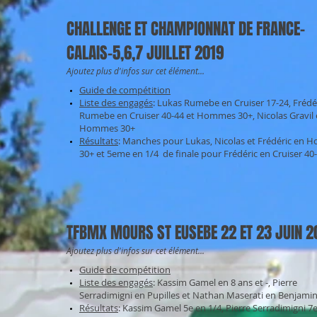
CHALLENGE ET CHAMPIONNAT DE FRANCE-
CALAIS-5,6,7 JUILLET 2019
Ajoutez plus d'infos sur cet élément...
Guide de compétition
Liste des engagés
: Lukas Rumebe en Cruiser 17-24, Frédé
Rumebe en Cruiser 40-44 et Hommes 30+, Nicolas Gravil
Hommes 30+
Résultats
: Manches pour Lukas, Nicolas et Frédéric en
30+ et 5eme en 1/4 de finale pour Frédéric en Cruiser 40
TFBMX MOURS ST EUSEBE 22 ET 23 JUIN 2
Ajoutez plus d'infos sur cet élément...
Guide de compétition
Liste des engagés
: Kassim Gamel en 8 ans et -, Pierre
Serradimigni en Pupilles et Nathan Maserati en Benjami
Résultats
: Kassim Gamel 5e en 1/4, Pierre Serradimigni 7