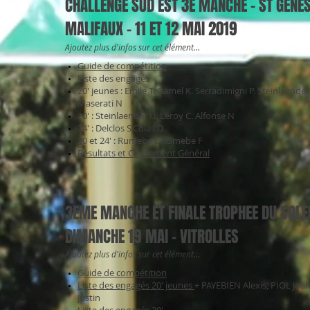
CHALLENGE SUD EST 3E MANCHE - ST GENE
MALIFAUX - 11 ET 12 MAI 2019
Ajoutez plus d'infos sur cet élément...
Guide de compétition
Liste des engagés
20' jeunes : Emile T. Gamel K. Serradimigni P. Steinlaender
Maserati N
20' : Steinlaender U. Leroy C. Alfonse N
24' : Delclos S.Colas.D
20 et 24' : Rumebe L.Rumebe F
Résultats et Classement Général
3EME MANCHE ET FINALE TROPHEE DU SOLEI
DIMANCHE 19 MAI - VITROLLES
Ajoutez plus d'infos sur cet élément...
Guide de compétition
Liste des engagés 20' jeunes
+ PAYEBIEN Alexis, PIOL Joa
Justin