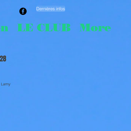
Dernières infos
en
LE CLUB
More
 28
o Lamy