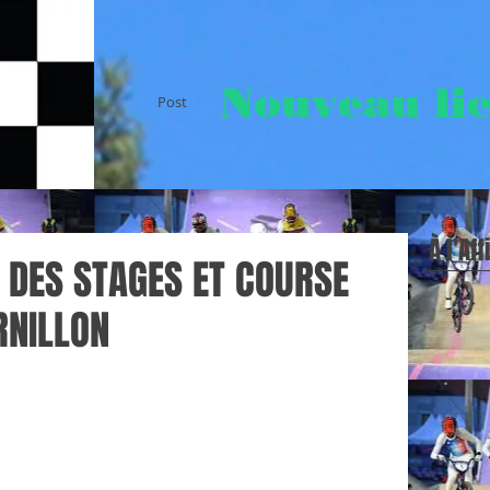
Nouveau li
Post
À l'Af
 DES STAGES ET COURSE
RNILLON